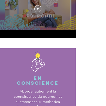
EN
CONSCIENCE
Aborder autrement la
connaissance du poumon et
s'intéresser aux méthodes