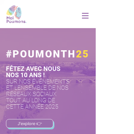
#POUMONTH
25
FÊTEZ AVEC NOUS
NOS 10 ANS !
SUR NOS ÉVÉNEMENTS
ET L'ENSEMBLE DE NOS
RÉSEAUX SOCIAUX
TOUT AU LONG DE
CETTE ANNÉE 2025
J'explore 👉