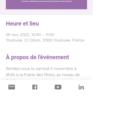
Heure et lieu
05 nov. 2022, 10:00 – 11:00
Toulouse, Cr Dillon, 31300 Toulouse, France
À propos de l'événement
Rendez-vous le samedi 5 novembre à 
9h45 à la Prairie des filtres, au niveau de 
l'abribus 
Au programme : 1 heure de marche le long 
de la Garonne, encadrée par votre coach 
Olivier .
Prévoyez une tenue de sport pour être à 
l'aise, les bâtons seront distribués sur place.
Inscriptions par mail jusqu'au 2 novembre 
: maipoumons@gmail.com