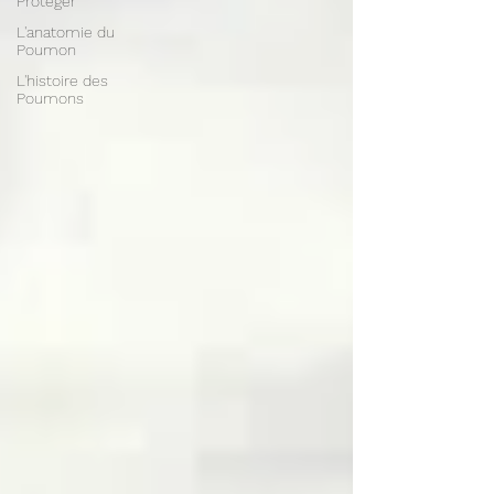
Protéger
L'anatomie du
Poumon
L'histoire des
Poumons