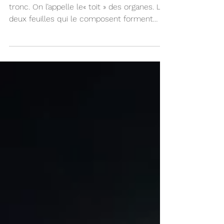
Il est l’organe placé le plus haut dans le
tronc. On l’appelle le« toit » des organes. Les
deux feuilles qui le composent forment
une...